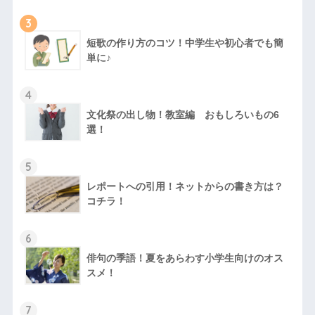
3
短歌の作り方のコツ！中学生や初心者でも簡
単に♪
4
文化祭の出し物！教室編 おもしろいもの6
選！
5
レポートへの引用！ネットからの書き方は？
コチラ！
6
俳句の季語！夏をあらわす小学生向けのオス
スメ！
7