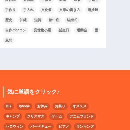
手作り
手入れ
文化祭
文章の書き方
断捨離
歴史
沖縄
滋賀
熱中症
結婚式
自作パソコン
見世物小屋
誕生日
運動会
雪
風邪
気に単語をクリック♪
DIY
iphone
お休み
お祭り
オススメ
キャンプ
クリスマス
ゲーム
デニムブランド
ハロウィン
バーベキュー
ピアノ
ランキング