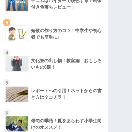
デニムはハイターで脱色する？画像
付き色落ちレビュー！
3
短歌の作り方のコツ！中学生や初心
者でも簡単に♪
4
文化祭の出し物！教室編 おもしろ
いもの6選！
5
レポートへの引用！ネットからの書
き方は？コチラ！
6
俳句の季語！夏をあらわす小学生向
けのオススメ！