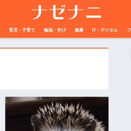
育児・子育て
勉強・学び
健康
IT・デジタル
フ