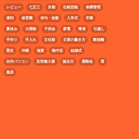
レビュー
七五三
京都
伝統芸能
体調管理
便利
保育園
俳句・短歌
入学式
卒業
夏休み
大掃除
子供会
家電
帰省
引越し
手作り
手入れ
文化祭
文章の書き方
断捨離
歴史
沖縄
滋賀
熱中症
結婚式
自作パソコン
見世物小屋
誕生日
運動会
雪
風邪