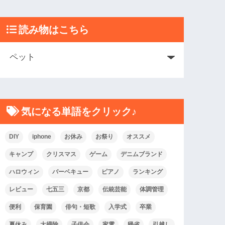
読み物はこちら
気になる単語をクリック♪
DIY
iphone
お休み
お祭り
オススメ
キャンプ
クリスマス
ゲーム
デニムブランド
ハロウィン
バーベキュー
ピアノ
ランキング
レビュー
七五三
京都
伝統芸能
体調管理
便利
保育園
俳句・短歌
入学式
卒業
夏休み
大掃除
子供会
家電
帰省
引越し