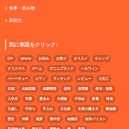
食事・飲み物
高校生
気に単語をクリック♪
DIY
iphone
お休み
お祭り
オススメ
キャンプ
クリスマス
ゲーム
デニムブランド
ハロウィン
バーベキュー
ピアノ
ランキング
レビュー
七五三
京都
伝統芸能
体調管理
便利
保育園
俳句・短歌
入学式
卒業
夏休み
大掃除
子供会
家電
帰省
引越し
手作り
手入れ
文化祭
文章の書き方
断捨離
歴史
沖縄
滋賀
熱中症
結婚式
自作パソコン
見世物小屋
誕生日
運動会
雪
風邪