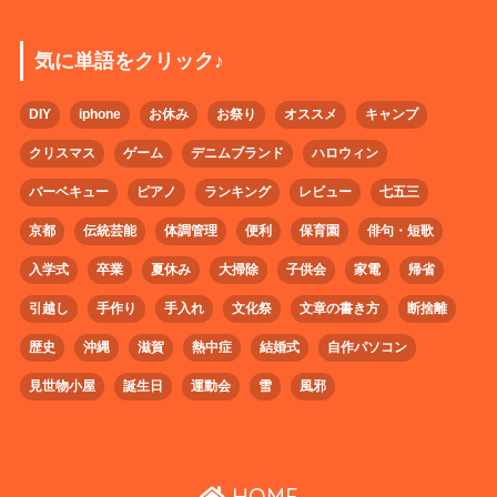
気に単語をクリック♪
DIY
iphone
お休み
お祭り
オススメ
キャンプ
クリスマス
ゲーム
デニムブランド
ハロウィン
バーベキュー
ピアノ
ランキング
レビュー
七五三
京都
伝統芸能
体調管理
便利
保育園
俳句・短歌
入学式
卒業
夏休み
大掃除
子供会
家電
帰省
引越し
手作り
手入れ
文化祭
文章の書き方
断捨離
歴史
沖縄
滋賀
熱中症
結婚式
自作パソコン
見世物小屋
誕生日
運動会
雪
風邪
HOME