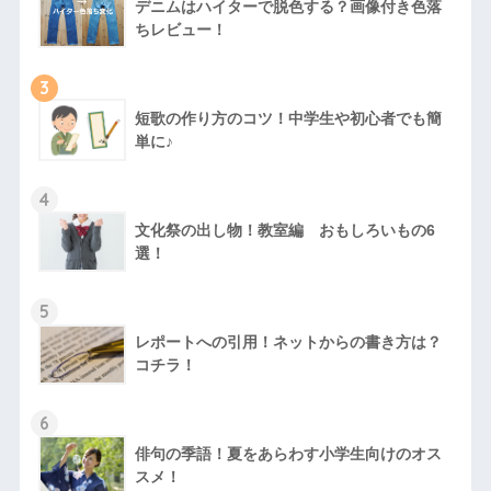
デニムはハイターで脱色する？画像付き色落
ちレビュー！
3
短歌の作り方のコツ！中学生や初心者でも簡
単に♪
4
文化祭の出し物！教室編 おもしろいもの6
選！
5
レポートへの引用！ネットからの書き方は？
コチラ！
6
俳句の季語！夏をあらわす小学生向けのオス
スメ！