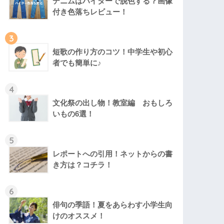
デニムはハイターで脱色する？画像
付き色落ちレビュー！
3
短歌の作り方のコツ！中学生や初心
者でも簡単に♪
4
文化祭の出し物！教室編 おもしろ
いもの6選！
5
レポートへの引用！ネットからの書
き方は？コチラ！
6
俳句の季語！夏をあらわす小学生向
けのオススメ！