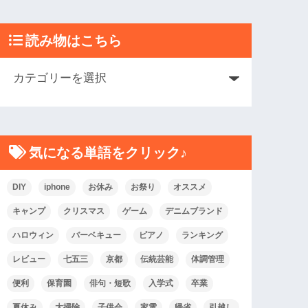
読み物はこちら
気になる単語をクリック♪
DIY
iphone
お休み
お祭り
オススメ
キャンプ
クリスマス
ゲーム
デニムブランド
ハロウィン
バーベキュー
ピアノ
ランキング
レビュー
七五三
京都
伝統芸能
体調管理
便利
保育園
俳句・短歌
入学式
卒業
夏休み
大掃除
子供会
家電
帰省
引越し