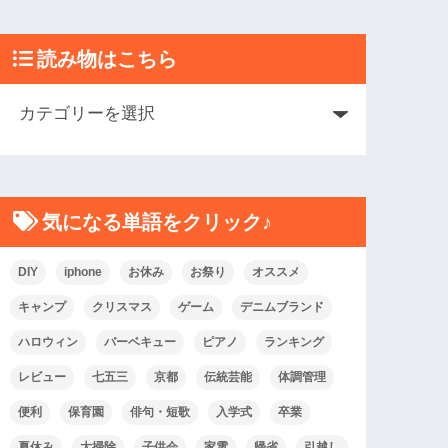
読み物はこちら
気になる単語をクリック♪
DIY
iphone
お休み
お祭り
オススメ
キャンプ
クリスマス
ゲーム
デニムブランド
ハロウィン
バーベキュー
ピアノ
ランキング
レビュー
七五三
京都
伝統芸能
体調管理
便利
保育園
俳句・短歌
入学式
卒業
夏休み
大掃除
子供会
家電
帰省
引越し