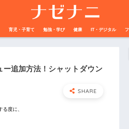
育児・子育て
勉強・学び
健康
IT・デジタル
フ
メニュー追加方法！シャットダウン
プする度に、