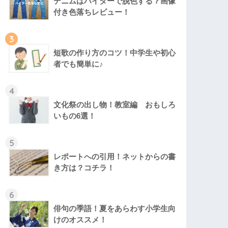
デニムはハイターで脱色する？画像
付き色落ちレビュー！
3
短歌の作り方のコツ！中学生や初心
者でも簡単に♪
4
文化祭の出し物！教室編 おもしろ
いもの6選！
5
レポートへの引用！ネットからの書
き方は？コチラ！
6
俳句の季語！夏をあらわす小学生向
けのオススメ！