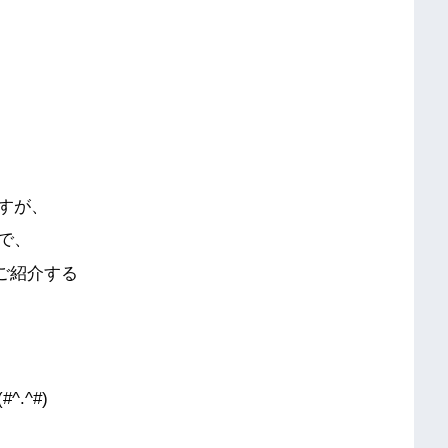
すが、
で、
ご紹介する
.^#)