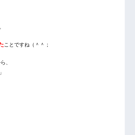
。
た
ことですね（＾＾；
から、
」