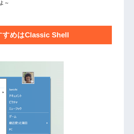
よ～
Classic Shell