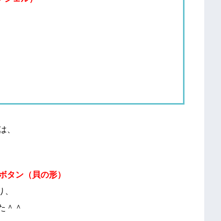
は、
ボタン（貝の形）
り、
た＾＾