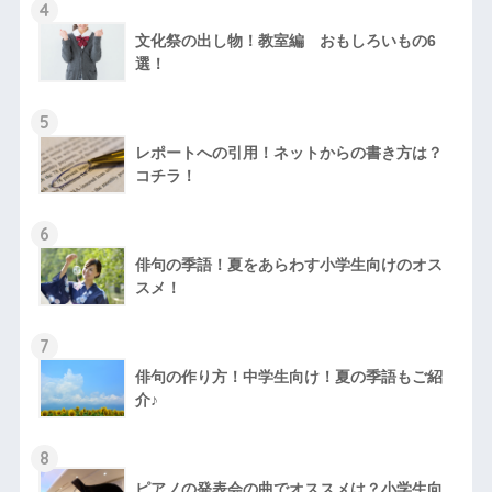
4
文化祭の出し物！教室編 おもしろいもの6
選！
5
レポートへの引用！ネットからの書き方は？
コチラ！
6
俳句の季語！夏をあらわす小学生向けのオス
スメ！
7
俳句の作り方！中学生向け！夏の季語もご紹
介♪
8
ピアノの発表会の曲でオススメは？小学生向