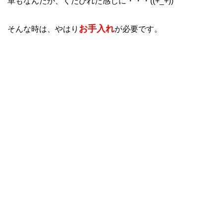
革もなんだか、くだびれた感じに・・・((+_+))
お手入れ
そんな時は、やはり
が必要です。