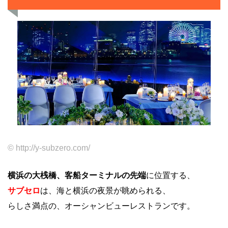
© http://y-subzero.com/
横浜の大桟橋、客船ターミナルの先端
に位置する、
サブセロ
は、海と横浜の夜景が眺められる、
らしさ満点の、オーシャンビューレストランです。