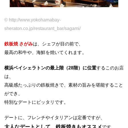
© http://www.yokohamabay-
sheraton.co.jp/restaurant_bar/sagami/
鉄板焼 さがみ
は、シェフが目の前で、
最高の和牛や、海鮮を焼いてくれます。
横浜ベイシェラトンの最上階（28階）に位置
するこのお店
は、
高級感たっぷりの鉄板焼きで、素材の旨みを堪能すること
ができ、
特別なデートにピッタリです。
デートに、フレンチやイタリアンは定番ですが、
大人なデートとして、鉄板焼きもオススメ
です。