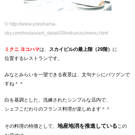
© http://www.yokohama-
sky.com/restaurant_detail/29mikunizu/menu.html
ミクニ ヨコハマ
は、
スカイビルの最上階（29階）
に
位置するレストランです。
みなとみらいを一望できる夜景は、文句ナシにバツグンで
すね＾＾
白を基調とした、洗練されたシンプルな店内で、
シェフこだわりのフランス料理が楽しめます＾＾
地産地消を推進している
その料理の特徴として、
この