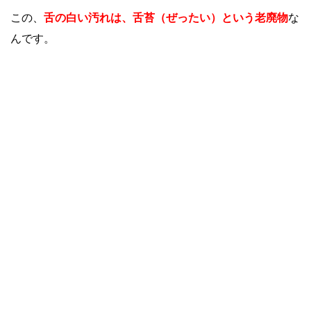
この、
舌の白い汚れ
は、舌苔（ぜったい）という老廃物
な
んです。