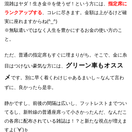
混雑はヤダ！生き金※を使うぜ！という方には、
指定席に
ランクアップする
、コレに尽きます。金額は上がるけど確
実に座れますからね(^_^)
※無駄遣いではなく人生を豊かにするお金の使い方のこ
と。
ただ、普通の指定席もすぐに埋まりがち。そこで、金に糸
グリーン車もオスス
目はつけない豪気な方には、
メ
です。別に早く着くわけじゃあるまいし～なんて言わ
ずに、良かったら是非。
静かですし、前後の間隔は広いし、フットレストまでつい
てるし、新幹線の普通座席って小さかったんだ、なんだこ
の各席に配布されている雑誌は！？と新たな視点が増えま
すよ( ´∀`)ｂ