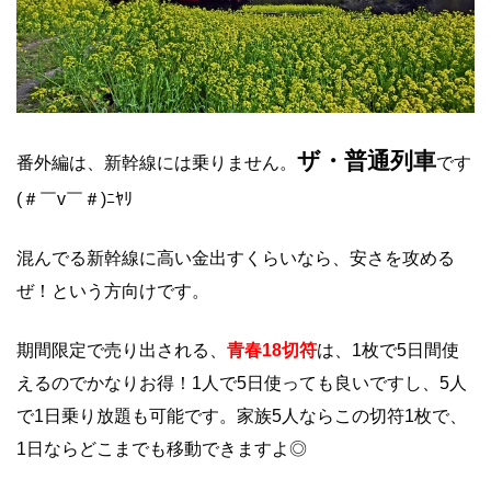
ザ・普通列車
番外編は、新幹線には乗りません。
です
(＃￣v￣＃)ﾆﾔﾘ
混んでる新幹線に高い金出すくらいなら、安さを攻める
ぜ！という方向けです。
期間限定で売り出される、
青春18切符
は、1枚で5日間使
えるのでかなりお得！1人で5日使っても良いですし、5人
で1日乗り放題も可能です。家族5人ならこの切符1枚で、
1日ならどこまでも移動できますよ◎