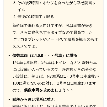
その後2時間：オヤツを食べながら幸せ読書タ
イム
最後の1時間半：眠る
新幹線で眠れる人向けですが、私は読書が好き
で、さらに寝落ちするタイプなので最高でした
(#^.^#)タブレットやノートPCで映画を観るのもオ
ススメですよ。
偶数車両（2,4,6,8・・・号車）に乗る
1号車は運転席、3号車はトイレ、などと奇数号車
には設備が入っているので、座席数がその分少な
い設計に。例えば、N700系は1・3号車は座席数が
100に満たないのに対し、2号車は100席あります
ので、
偶数車両を攻めましょう
＾＾
階段から遠い場所に並ぶ
階段に近い列ほど、駆け込み乗車の人もいるので