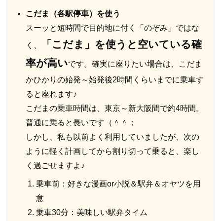
こだま（各駅停車）を使う
スーッと短時間で目的地に付く「のぞみ」ではな
「こだま」を使うと空いている確
く、
率が高い
です。確実に座りたい場合は、こだま
かひかりの始発～始発後2時間くらいまでに乗車す
ると座れます♪
こだまの乗車時間は、東京～新大阪間で約4時間。
普通に乗ると長いです（＾＾；
しかし、私も以前よく利用していましたが、次の
ように軽く計画してから割り切って乗ると、楽し
く過ごせますよ♪
乗車前：好きな漫画or小説＆駅弁＆オヤツを用
意
乗車30分：美味しい駅弁タイム